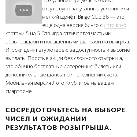
Все условия предельно ясны,
отсутствуют запутанные условия или
мелкий шрифт. Bingo Club 38 — это
еще одна версия бинго с
лото клуб
картами 5 на 5. Эта игра отличается частыми
розыгрышами и повышенными шансами на выигрыш.
Игроки ценят эту лотерею за доступность и высокие
выплаты. Простые акции без сложного отыгрыша,
это обычно бесплатные лотерейные билеты или
дополнительные шансы при пополнении счета.
Мобильная версия Лото Клуб: игра на вашем
смартфоне.
СОСРЕДОТОЧЬТЕСЬ НА ВЫБОРЕ
ЧИСЕЛ И ОЖИДАНИИ
РЕЗУЛЬТАТОВ РОЗЫГРЫША.