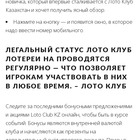
новичка, который впервые сталкивается с Лото Клуб
Казахстан и хочет получить ясный обзор.
Нажмите на кнопку — и появится окно, в которое
надо ввести номер мобильного.
ЛЕГАЛЬНЫЙ СТАТУС ЛОТО КЛУБ
ЛОТЕРЕИ НА ПРОВОДЯТСЯ
РЕГУЛЯРНО — ЧТО ПОЗВОЛЯЕТ
ИГРОКАМ УЧАСТВОВАТЬ В НИХ
В ЛЮБОЕ ВРЕМЯ. – ЛОТО КЛУБ
Следите за последними бонусными предложениями
и акциями Loto Club KZ онлайн, чтобы быть в курсе
событий. Бонусы являются внутренней валютой
клуба и начисляются как презенты на
дополнительный счёт игрового аккаунта. Призы в