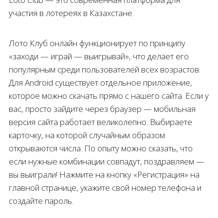
участия в лотереях в Казахстане.
Лото Клуб онлайн функционирует по принципу
«заходи — играй — выигрывай», что делает его
популярным среди пользователей всех возрастов.
Для Android существует отдельное приложение,
которое можно скачать прямо с нашего сайта. Если у
вас, просто зайдите через браузер — мобильная
версия сайта работает великолепно. Выбираете
карточку, на которой случайным образом
открываются числа. По опыту можно сказать, что
если нужные комбинации совпадут, поздравляем —
вы выиграли! Нажмите на кнопку «Регистрация» на
главной странице, укажите свой номер телефона и
создайте пароль.