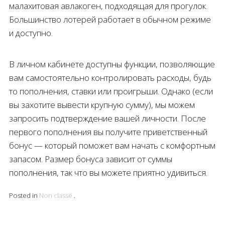
малахитовая авлакоген, подходящая для прогулок.
Большинство лотерей работает в обычном режиме
и доступно.
В личном кабинете доступны функции, позволяющие
вам самостоятельно контролировать расходы, будь
то пополнения, ставки или проигрыши. Однако (если
вы захотите вывести крупную сумму), мы можем
запросить подтверждение вашей личности. После
первого пополнения вы получите приветственный
бонус — который поможет вам начать с комфортным
запасом. Размер бонуса зависит от суммы
пополнения, так что вы можете приятно удивиться.
Posted in
Non classé
.